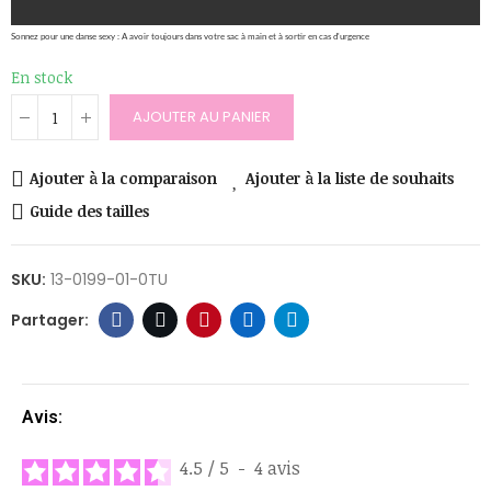
Sonnez pour une danse sexy : A avoir toujours dans votre sac à main et à sortir en cas d'urgence
En stock
AJOUTER AU PANIER
Ajouter à la comparaison
Ajouter à la liste de souhaits
Guide des tailles
SKU:
13-0199-01-0TU
Avis:
4.5
/
5
-
4
avis