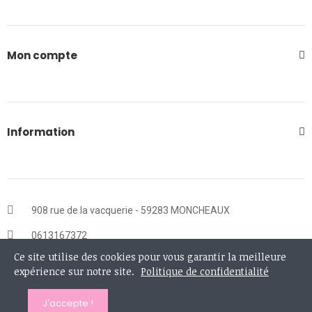
Mon compte
Information
908 rue de la vacquerie - 59283 MONCHEAUX
0613167372
Ce site utilise des cookies pour vous garantir la meilleure
contact@lesvilainesfilles.fr
expérience sur notre site.
Politique de confidentialité
LUN-VEND : 9AM - 17 PM
J'accepte !