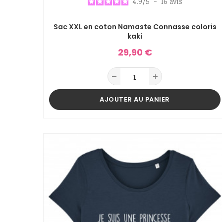
4.9
/
5
-
16
avis
Sac XXL en coton Namaste Connasse coloris
kaki
29,90 €
AJOUTER AU PANIER