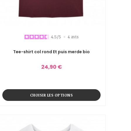
4.5
/
5
-
4
avis
Tee-shirt col rond Et puis merde bio
24,90 €
CHOISIR LES OPTIONS