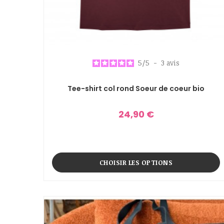
5
/
5
-
3
avis
Tee-shirt col rond Soeur de coeur bio
24,90 €
CHOISIR LES OPTIONS