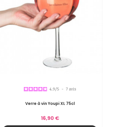
4.9
/
5
-
7
avis
Verre à vin Youpi XL 75cl
16,90 €