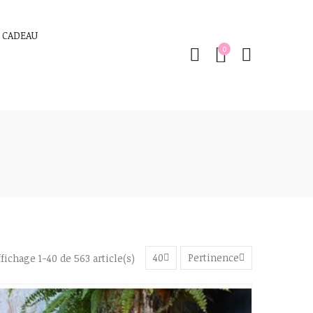
 CADEAU
0
40
Pertinence
ffichage 1-40 de 563 article(s)