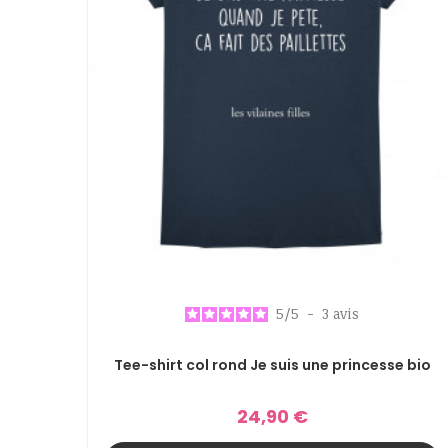
5
/
5
-
3
avis
Tee-shirt col rond Je suis une princesse bio
24,90 €