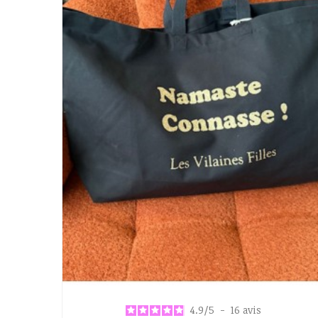
4.9
/
5
-
16
avis