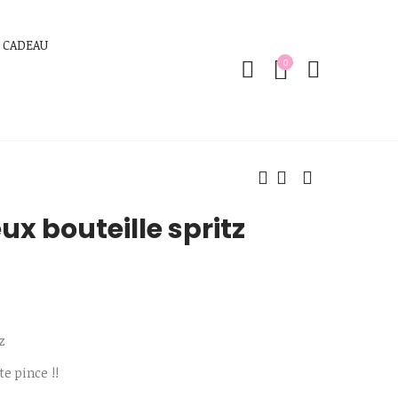
 CADEAU
0
ux bouteille spritz
z
te pince !!