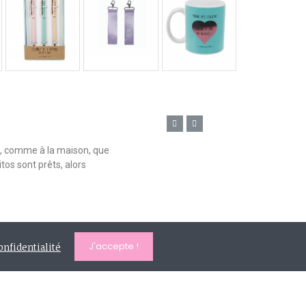
n, comme à la maison, que
tos sont prêts, alors
J'accepte !
onfidentialité
908 rue de la vacquerie - 59283