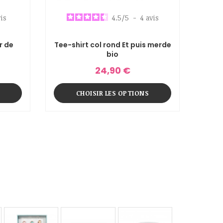
is
4.5
/
5
-
4
avis
r de
Tee-shirt col rond Et puis merde
bio
24,90 €
CHOISIR LES OPTIONS