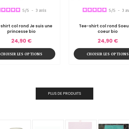
5
/
5
-
3
avis
5
/
5
-
3
av
shirt col rond Je suis une
Tee-shirt col rond Soeu
princesse bio
coeur bio
24,90 €
24,90 €
CHOISIR LES OPTIONS
CHOISIR LES OPTIONS
PLUS DE PRODUITS