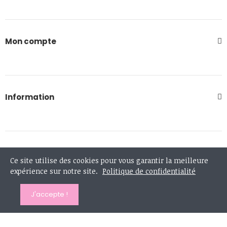
Mon compte
Information
908 rue de la vacquerie - 59283 MONCHEAUX
Ce site utilise des cookies pour vous garantir la meilleure
expérience sur notre site.
Politique de confidentialité
0613167372
contact@lesvilainesfilles.fr
J'accepte !
LUN-VEND : 9AM - 17 PM