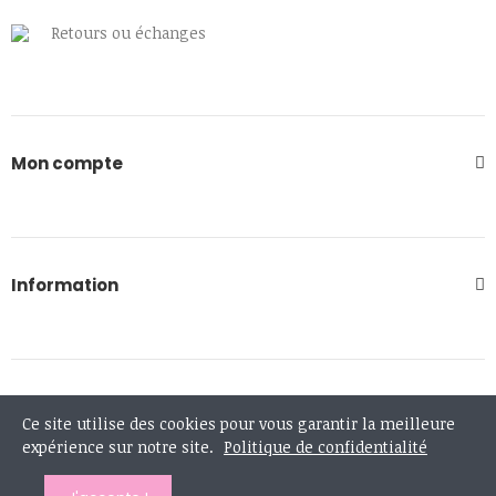
Retours ou échanges
Mon compte
Information
908 rue de la vacquerie - 59283 MONCHEAUX
Ce site utilise des cookies pour vous garantir la meilleure
expérience sur notre site.
Politique de confidentialité
0613167372
contact@lesvilainesfilles.fr