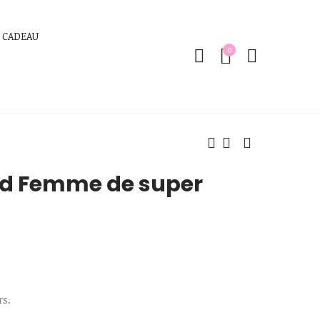
 CADEAU
0
nd Femme de super
rs.