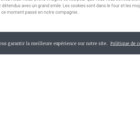
 détendus avec un grand smile. Les cookies sont dans le four et les moji
e ce moment passé en notre compagnie...
vous garantir la meilleure expérience sur notre site.
Politique de c
ompte
Information
nnées personnelles
Livraison
resses
Conditions générales de ventes
ommandes
A propos de nous
Accès Pro
Nous contacter