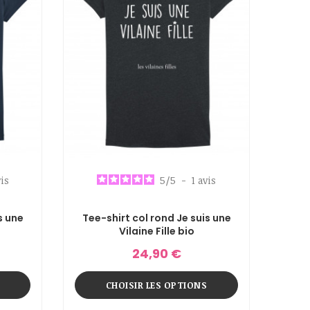
is
5
/
5
-
1
avis
s une
Tee-shirt col rond Je suis une
Vilaine Fille bio
24,90 €
CHOISIR LES OPTIONS