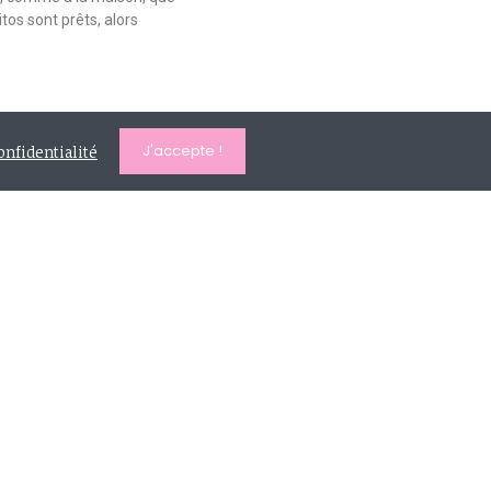
tos sont prêts, alors
J'accepte !
onfidentialité
908 rue de la vacquerie - 59283
MONCHEAUX
0613167372
contact@lesvilainesfilles.fr
LUN-VEND : 9AM - 17 PM