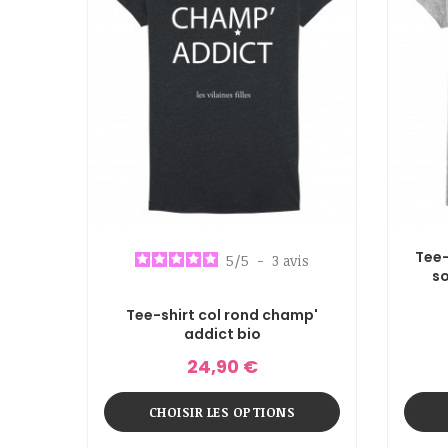
Tee-
5
/
5
-
3
avis
s
Tee-shirt col rond champ'
addict bio
24,90 €
CHOISIR LES OPTIONS