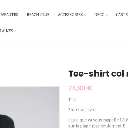
UVEAUTES
BEACH CLUB
ACCESSOIRES
DECO
CARTE
ILAINES
Tee-shirt col
24,90 €
TTC
Bien frais svp !
Parce que ça vous rappelle l'été
sur la plage (pas seulement !).