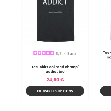
Tee-
5
/
5
-
3
avis
s
Tee-shirt col rond champ'
addict bio
24,90 €
CHOISIR LES OPTIONS