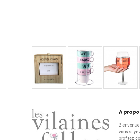
A propo
Bienvenue 
vous soyez
profitez d