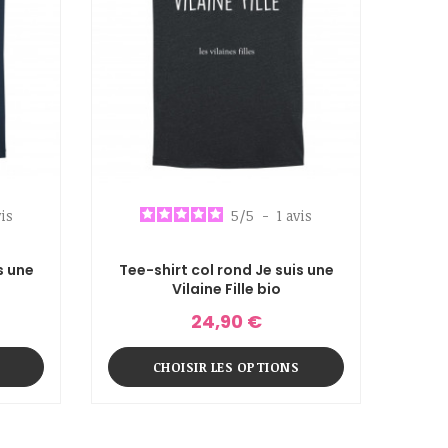
is
5
/
5
-
1
avis
s une
Tee-shirt col rond Je suis une
Vilaine Fille bio
24,90 €
CHOISIR LES OPTIONS