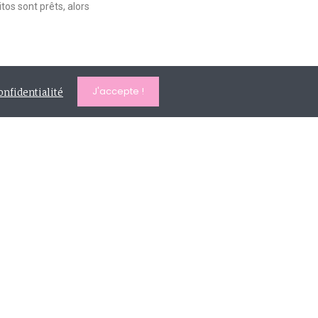
tos sont prêts, alors
J'accepte !
onfidentialité
908 rue de la vacquerie - 59283
MONCHEAUX
0613167372
contact@lesvilainesfilles.fr
LUN-VEND : 9AM - 17 PM