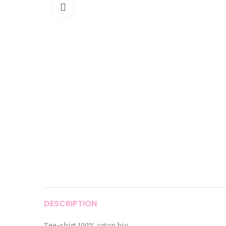
Cliquer pour agrandir
DESCRIPTION
Tee-shirt 100% coton bio