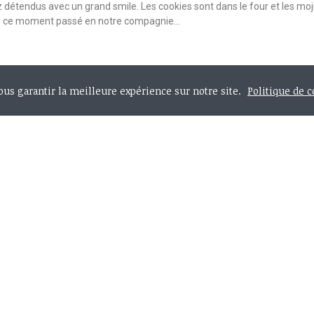
 détendus avec un grand smile. Les cookies sont dans le four et les moji
e ce moment passé en notre compagnie...
vous garantir la meilleure expérience sur notre site.
Politique de c
ompte
Information
nnées personnelles
Livraison
resses
Conditions générales de ventes
ommandes
A propos de nous
Accès Pro
Nous contacter
Copyright 2026
Les Vilaines Filles
. Tous droits réservés​