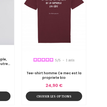
5
/
5
-
1
avis
outre
Tee-shirt homme Ce mec est la
propriete bio
24,90 €
CHOISIR LES OPTIONS