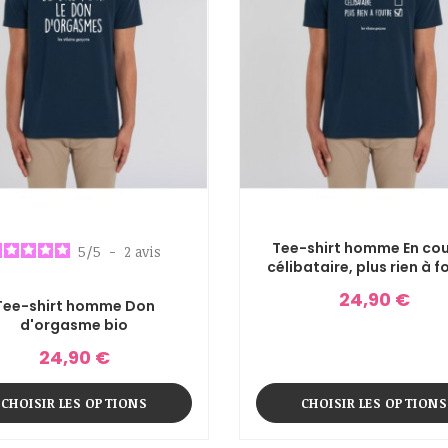
Tee-shirt homme En couple,
5
/
5
-
2
avis
célibataire, plus rien à f
bio
24,90 €
Tee-shirt homme Don
d'orgasme bio
24,90 €
CHOISIR LES OPTIONS
CHOISIR LES OPTIONS