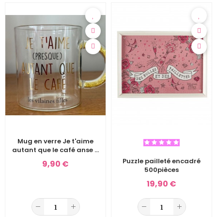
Mug en verre Je t'aime
autant que le café anse à
paillettes jaune
Puzzle pailleté encadré
9,90 €
500pièces
19,90 €